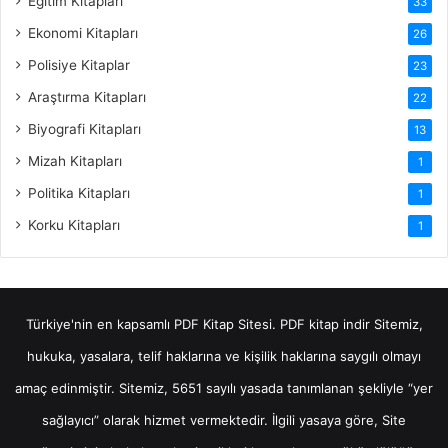
Eğitim Kitapları
33
Ekonomi Kitapları
26
Polisiye Kitaplar
23
Araştırma Kitapları
22
Biyografi Kitapları
13
Mizah Kitapları
1
Politika Kitapları
1
Korku Kitapları
1
Türkiye'nin en kapsamlı PDF Kitap Sitesi.
PDF kitap indir
Sitemiz,
hukuka, yasalara, telif haklarına ve kişilik haklarına saygılı olmayı
amaç edinmiştir. Sitemiz, 5651 sayılı yasada tanımlanan şekliyle “yer
sağlayıcı” olarak hizmet vermektedir. İlgili yasaya göre, Site