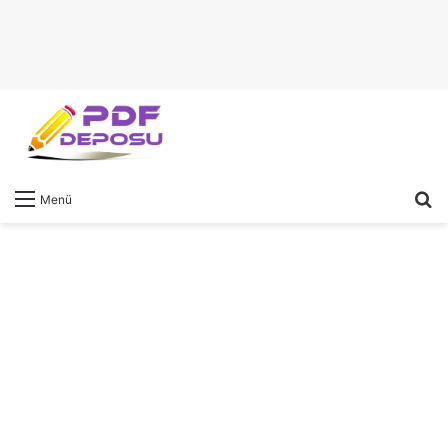
A
Menü
y
...