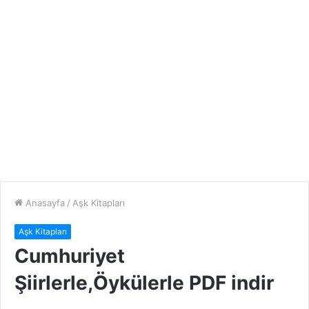
Anasayfa
/
Aşk Kitapları
Aşk Kitapları
Cumhuriyet
Şiirlerle,Öykülerle PDF indir