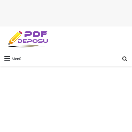
A
Menü
y
...