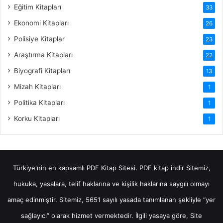
Eğitim Kitapları
33
Ekonomi Kitapları
26
Polisiye Kitaplar
23
Araştırma Kitapları
22
Biyografi Kitapları
13
Mizah Kitapları
1
Politika Kitapları
1
Korku Kitapları
1
Türkiye'nin en kapsamlı PDF Kitap Sitesi.
PDF kitap indir
Sitemiz,
hukuka, yasalara, telif haklarına ve kişilik haklarına saygılı olmayı
amaç edinmiştir. Sitemiz, 5651 sayılı yasada tanımlanan şekliyle “yer
sağlayıcı” olarak hizmet vermektedir. İlgili yasaya göre, Site