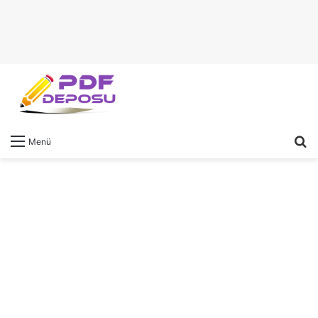
A
Menü
y
...