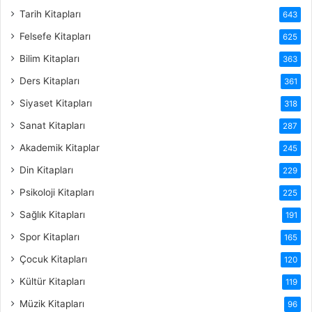
Tarih Kitapları
643
Felsefe Kitapları
625
Bilim Kitapları
363
Ders Kitapları
361
Siyaset Kitapları
318
Sanat Kitapları
287
Akademik Kitaplar
245
Din Kitapları
229
Psikoloji Kitapları
225
Sağlık Kitapları
191
Spor Kitapları
165
Çocuk Kitapları
120
Kültür Kitapları
119
Müzik Kitapları
96