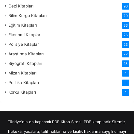
Gezi Kitapları
90
Bilim Kurgu Kitapları
70
Eğitim Kitapları
33
Ekonomi Kitapları
26
Polisiye Kitaplar
23
Araştırma Kitapları
22
Biyografi Kitapları
13
Mizah Kitapları
1
Politika Kitapları
1
Korku Kitapları
1
Türkiye'nin en kapsamlı PDF Kitap Sitesi.
PDF kitap indir
Sitemiz,
hukuka, yasalara, telif haklarına ve kişilik haklarına saygılı olmayı