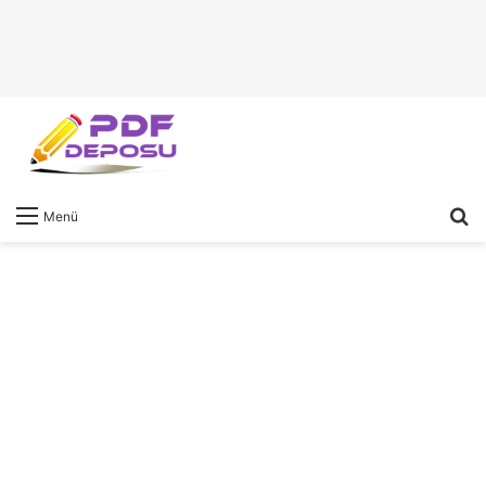
A
Menü
y
...