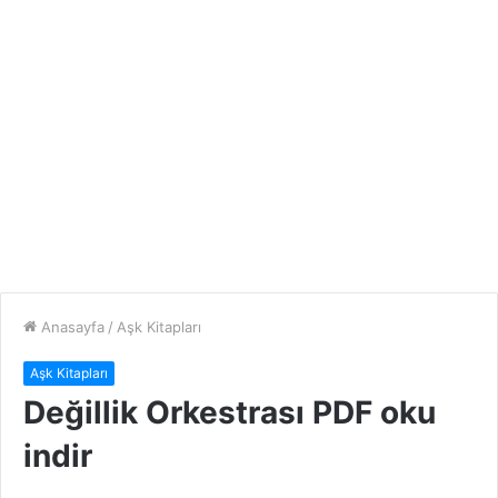
Anasayfa
/
Aşk Kitapları
Aşk Kitapları
Değillik Orkestrası PDF oku
indir