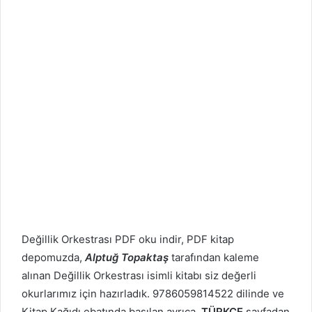
Değillik Orkestrası PDF oku indir, PDF kitap
depomuzda,
Alptuğ Topaktaş
tarafından kaleme
alınan Değillik Orkestrası isimli kitabı siz değerli
okurlarımız için hazırladık. 9786059814522 dilinde ve
Kitap Kağıdı ebatında basılan ayrıca
TÜRKÇE
sayfadan