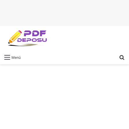
A
Menü
y
...