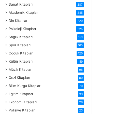
Sanat Kitapları
287
Akademik Kitaplar
245
Din Kitapları
229
Psikoloji Kitapları
225
Sağlık Kitapları
191
Spor Kitapları
165
Çocuk Kitapları
120
Kültür Kitapları
119
Müzik Kitapları
96
Gezi Kitapları
90
Bilim Kurgu Kitapları
70
Eğitim Kitapları
33
Ekonomi Kitapları
26
Polisiye Kitaplar
23