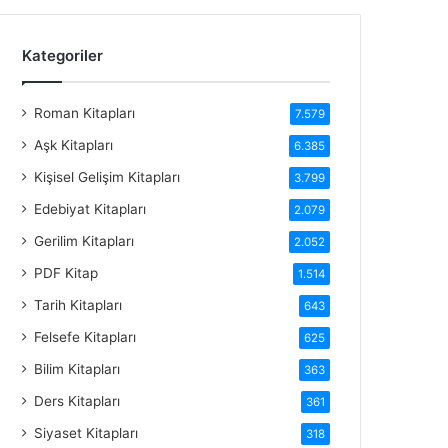
Kategoriler
Roman Kitapları
7.579
Aşk Kitapları
6.385
Kişisel Gelişim Kitapları
3.799
Edebiyat Kitapları
2.079
Gerilim Kitapları
2.052
PDF Kitap
1.514
Tarih Kitapları
643
Felsefe Kitapları
625
Bilim Kitapları
363
Ders Kitapları
361
Siyaset Kitapları
318