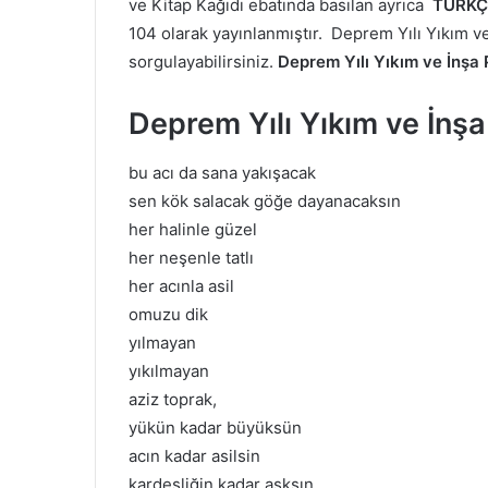
ve Kitap Kağıdı ebatında basılan ayrıca
TÜRKÇ
104 olarak yayınlanmıştır. Deprem Yılı
Yıkım ve
sorgulayabilirsiniz.
Deprem Yılı
Yıkım ve İnşa
Deprem Yılı
Yıkım ve İnş
bu acı da sana yakışacak
sen kök salacak göğe dayanacaksın
her halinle güzel
her neşenle tatlı
her acınla asil
omuzu dik
yılmayan
yıkılmayan
aziz toprak,
yükün kadar büyüksün
acın kadar asilsin
kardeşliğin kadar aşksın