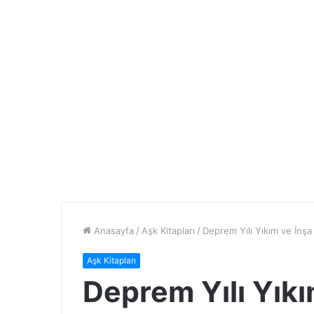
Anasayfa
/
Aşk Kitapları
/
Deprem Yılı Yıkım ve İnş
Aşk Kitapları
Deprem Yılı Yık