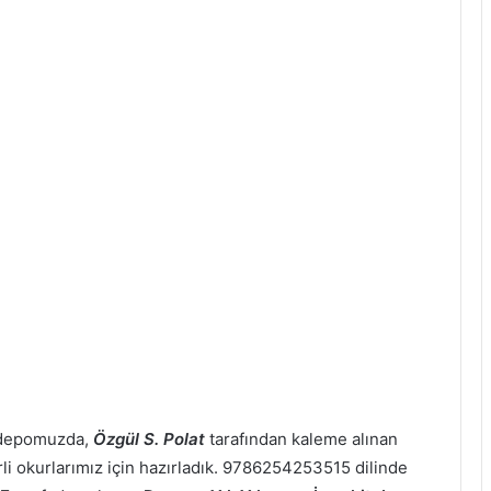
p depomuzda,
Özgül S. Polat
tarafından kaleme alınan
erli okurlarımız için hazırladık. 9786254253515 dilinde