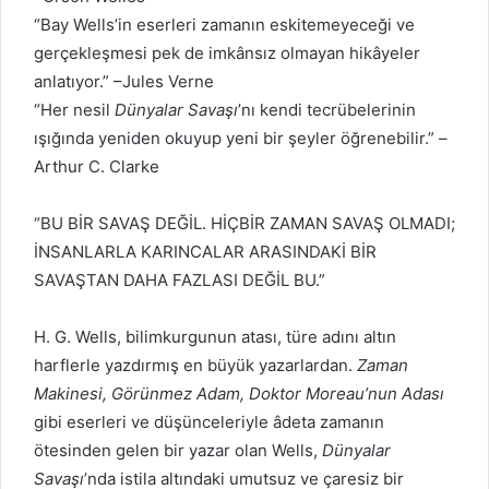
“Bay Wells’in eserleri zamanın eskitemeyeceği ve
gerçekleşmesi pek de imkânsız olmayan hikâyeler
anlatıyor.” –Jules Verne
“Her nesil
Dünyalar Savaşı
’nı kendi tecrübelerinin
ışığında yeniden okuyup yeni bir şeyler öğrenebilir.” –
Arthur C. Clarke
“BU BİR SAVAŞ DEĞİL. HİÇBİR ZAMAN SAVAŞ OLMADI;
İNSANLARLA KARINCALAR ARASINDAKİ BİR
SAVAŞTAN DAHA FAZLASI DEĞİL BU.”
H. G. Wells, bilimkurgunun atası, türe adını altın
harflerle yazdırmış en büyük yazarlardan.
Zaman
Makinesi, Görünmez Adam, Doktor Moreau’nun Adası
gibi eserleri ve düşünceleriyle âdeta zamanın
ötesinden gelen bir yazar olan Wells,
Dünyalar
Savaşı
’nda istila altındaki umutsuz ve çaresiz bir