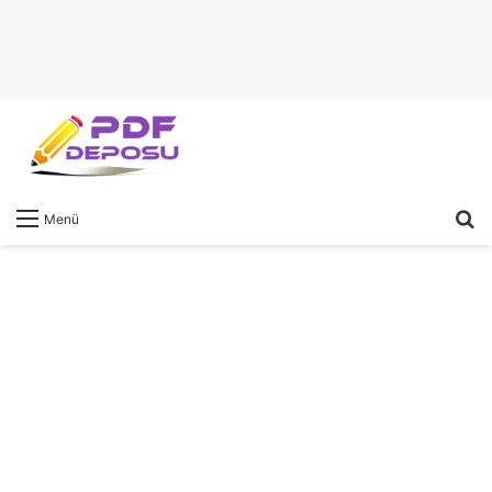
A
Menü
y
...