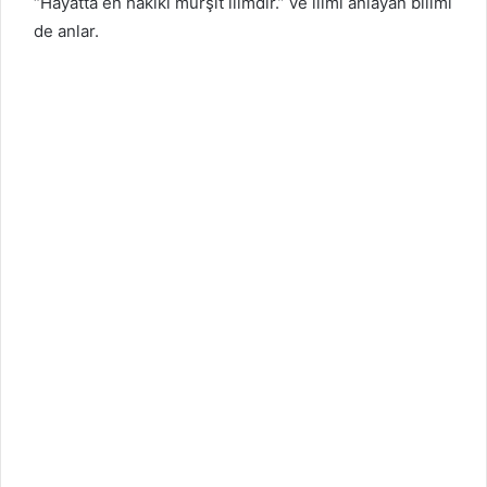
“Hayatta en hakiki mürşit ilimdir.” ve ilimi anlayan bilimi
de anlar.