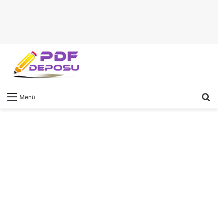
A
Menü
y
...