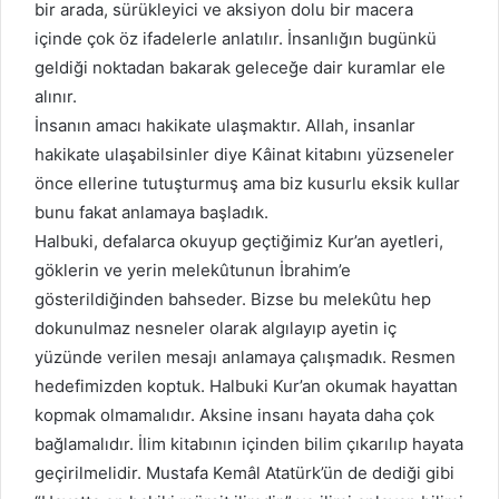
bir arada, sürükleyici ve aksiyon dolu bir macera
içinde çok öz ifadelerle anlatılır. İnsanlığın bugünkü
geldiği noktadan bakarak geleceğe dair kuramlar ele
alınır.
İnsanın amacı hakikate ulaşmaktır. Allah, insanlar
hakikate ulaşabilsinler diye Kâinat kitabını yüzseneler
önce ellerine tutuşturmuş ama biz kusurlu eksik kullar
bunu fakat anlamaya başladık.
Halbuki, defalarca okuyup geçtiğimiz Kur’an ayetleri,
göklerin ve yerin melekûtunun İbrahim’e
gösterildiğinden bahseder. Bizse bu melekûtu hep
dokunulmaz nesneler olarak algılayıp ayetin iç
yüzünde verilen mesajı anlamaya çalışmadık. Resmen
hedefimizden koptuk. Halbuki Kur’an okumak hayattan
kopmak olmamalıdır. Aksine insanı hayata daha çok
bağlamalıdır. İlim kitabının içinden bilim çıkarılıp hayata
geçirilmelidir. Mustafa Kemâl Atatürk’ün de dediği gibi