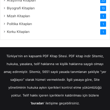
Araştırma Kitapları
22
Biyografi Kitapları
13
Mizah Kitapları
1
Politika Kitapları
1
Korku Kitapları
1
Türkiye'nin en kapsamlı PDF Kitap Sitesi.
PDF kitap indir
Sitemiz,
hukuka, yasalara, telif haklarına ve kişilik haklarına saygılı olmayı
amaç edinmiştir. Sitemiz, 5651 sayılı yasada tanımlanan şekliyle “yer
sağlayıcı” olarak hizmet vermektedir. İlgili yasaya göre, Site
yönetiminin hukuka aykırı içerikleri kontrol etme yükümlülüğü
yoktur. Telif hakkı içeren içeriklerin kaldırılması için bizlere
'
buradan
' iletişime geçebilirsiniz.