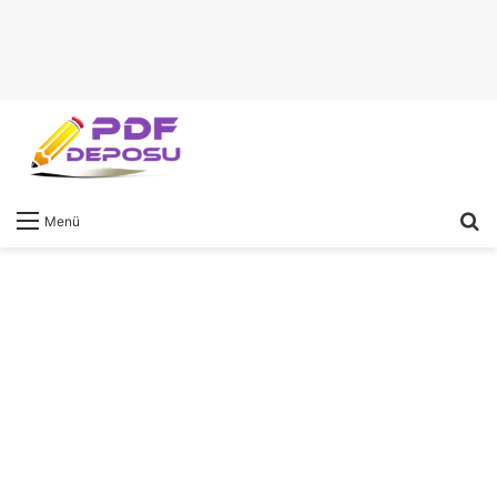
A
Menü
y
...