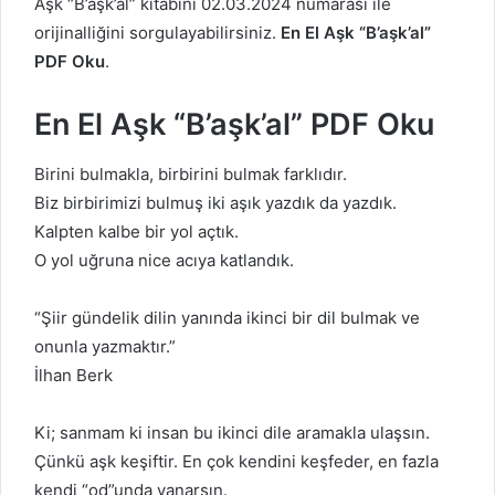
Aşk
“B’aşk’al” kitabını 02.03.2024 numarası ile
orijinalliğini sorgulayabilirsiniz.
En El Aşk
“B’aşk’al”
PDF Oku
.
En El Aşk
“B’aşk’al” PDF Oku
Birini bulmakla, birbirini bulmak farklıdır.
Biz birbirimizi bulmuş iki aşık yazdık da yazdık.
Kalpten kalbe bir yol açtık.
O yol uğruna nice acıya katlandık.
“Şiir gündelik dilin yanında ikinci bir dil bulmak ve
onunla yazmaktır.”
İlhan Berk
Ki; sanmam ki insan bu ikinci dile aramakla ulaşsın.
Çünkü aşk keşiftir. En çok kendini keşfeder, en fazla
kendi “od”unda yanarsın.