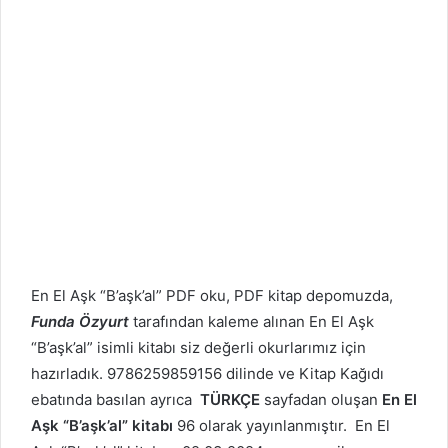
En El Aşk
“B’aşk’al” PDF oku, PDF kitap depomuzda,
Funda Özyurt
tarafından kaleme alınan En El Aşk
“B’aşk’al” isimli kitabı siz değerli okurlarımız için
hazırladık. 9786259859156 dilinde ve Kitap Kağıdı
ebatında basılan ayrıca
TÜRKÇE
sayfadan oluşan
En El
Aşk
“B’aşk’al” kitabı
96 olarak yayınlanmıştır. En El