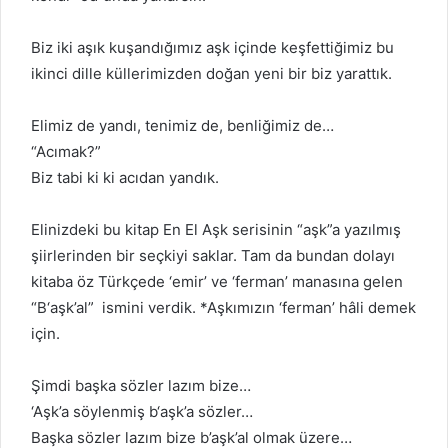
Biz iki aşık kuşandığımız aşk içinde keşfettiğimiz bu
ikinci dille küllerimizden doğan yeni bir biz yarattık.
Elimiz de yandı, tenimiz de, benliğimiz de…
“Acımak?”
Biz tabi ki ki acıdan yandık.
Elinizdeki bu kitap En El Aşk serisinin “aşk”a yazılmış
şiirlerinden bir seçkiyi saklar. Tam da bundan dolayı
kitaba öz Türkçede ‘emir’ ve ‘ferman’ manasına gelen
“B‘aşk’al” ismini verdik. *Aşkımızın ‘ferman’ hâli demek
için.
Şimdi başka sözler lazım bize…
‘Aşk’a söylenmiş b‘aşk’a sözler…
Başka sözler lazım bize b’aşk’al olmak üzere…