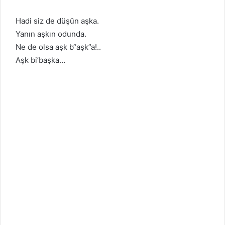
Hadi siz de düşün aşka.
Yanın aşkın odunda.
Ne de olsa aşk b“aşk”a!..
Aşk bi’başka…