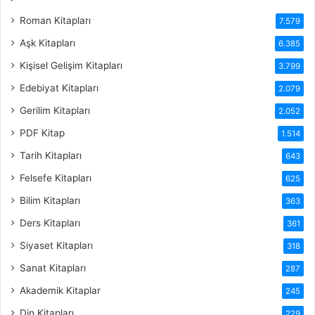
Roman Kitapları
7.579
Aşk Kitapları
6.385
Kişisel Gelişim Kitapları
3.799
Edebiyat Kitapları
2.079
Gerilim Kitapları
2.052
PDF Kitap
1.514
Tarih Kitapları
643
Felsefe Kitapları
625
Bilim Kitapları
363
Ders Kitapları
361
Siyaset Kitapları
318
Sanat Kitapları
287
Akademik Kitaplar
245
Din Kitapları
229