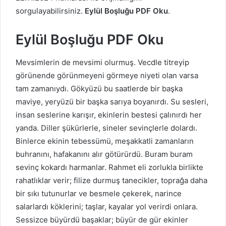
sorgulayabilirsiniz.
Eylül Boşluğu PDF Oku
.
Eylül Boşluğu PDF Oku
Mevsimlerin de mevsimi olurmuş. Vecdle titreyip
görünende görünmeyeni görmeye niyeti olan varsa
tam zamanıydı. Gökyüzü bu saatlerde bir başka
maviye, yeryüzü bir başka sarıya boyanırdı. Su sesleri,
insan seslerine karışır, ekinlerin bestesi çalınırdı her
yanda. Diller şükürlerle, sineler sevinçlerle dolardı.
Binlerce ekinin tebessümü, meşakkatli zamanların
buhranını, hafakanını alır götürürdü. Buram buram
sevinç kokardı harmanlar. Rahmet eli zorlukla birlikte
rahatlıklar verir; filize durmuş tanecikler, toprağa daha
bir sıkı tutunurlar ve besmele çekerek, narince
salarlardı köklerini; taşlar, kayalar yol verirdi onlara.
Sessizce büyürdü başaklar; büyür de gür ekinler