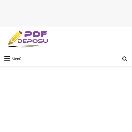
A
Menü
y
...