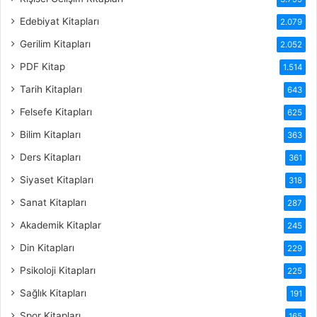
Edebiyat Kitapları
2.079
Gerilim Kitapları
2.052
PDF Kitap
1.514
Tarih Kitapları
643
Felsefe Kitapları
625
Bilim Kitapları
363
Ders Kitapları
361
Siyaset Kitapları
318
Sanat Kitapları
287
Akademik Kitaplar
245
Din Kitapları
229
Psikoloji Kitapları
225
Sağlık Kitapları
191
Spor Kitapları
165