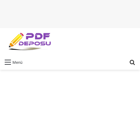
A
Menü
y
...