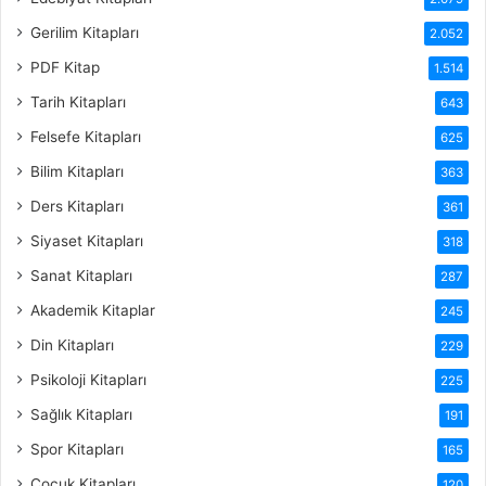
Gerilim Kitapları
2.052
PDF Kitap
1.514
Tarih Kitapları
643
Felsefe Kitapları
625
Bilim Kitapları
363
Ders Kitapları
361
Siyaset Kitapları
318
Sanat Kitapları
287
Akademik Kitaplar
245
Din Kitapları
229
Psikoloji Kitapları
225
Sağlık Kitapları
191
Spor Kitapları
165
Çocuk Kitapları
120