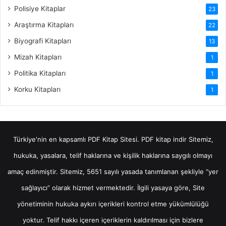
Polisiye Kitaplar
23
Araştırma Kitapları
22
Biyografi Kitapları
13
Mizah Kitapları
1
Politika Kitapları
1
Korku Kitapları
1
Türkiye'nin en kapsamlı PDF Kitap Sitesi.
PDF kitap indir
Sitemiz,
hukuka, yasalara, telif haklarına ve kişilik haklarına saygılı olmayı
amaç edinmiştir. Sitemiz, 5651 sayılı yasada tanımlanan şekliyle “yer
sağlayıcı” olarak hizmet vermektedir. İlgili yasaya göre, Site
yönetiminin hukuka aykırı içerikleri kontrol etme yükümlülüğü
yoktur. Telif hakkı içeren içeriklerin kaldırılması için bizlere