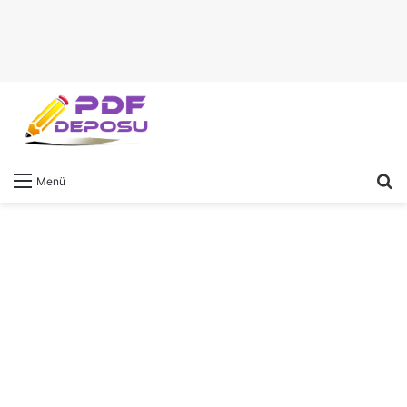
A
Menü
y
...