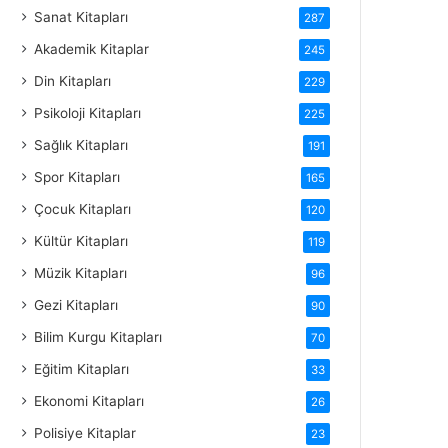
Sanat Kitapları
287
Akademik Kitaplar
245
Din Kitapları
229
Psikoloji Kitapları
225
Sağlık Kitapları
191
Spor Kitapları
165
Çocuk Kitapları
120
Kültür Kitapları
119
Müzik Kitapları
96
Gezi Kitapları
90
Bilim Kurgu Kitapları
70
Eğitim Kitapları
33
Ekonomi Kitapları
26
Polisiye Kitaplar
23