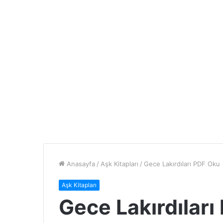
Anasayfa
/
Aşk Kitapları
/
Gece Lakırdıları PDF Oku
Aşk Kitapları
Gece Lakırdılar