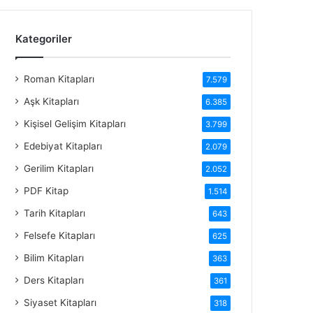
Kategoriler
Roman Kitapları
7.579
Aşk Kitapları
6.385
Kişisel Gelişim Kitapları
3.799
Edebiyat Kitapları
2.079
Gerilim Kitapları
2.052
PDF Kitap
1.514
Tarih Kitapları
643
Felsefe Kitapları
625
Bilim Kitapları
363
Ders Kitapları
361
Siyaset Kitapları
318