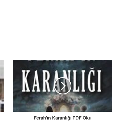
Ferah'ın Karanlığı PDF Oku