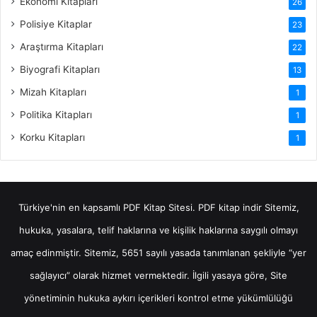
Ekonomi Kitapları
26
Polisiye Kitaplar
23
Araştırma Kitapları
22
Biyografi Kitapları
13
Mizah Kitapları
1
Politika Kitapları
1
Korku Kitapları
1
Türkiye'nin en kapsamlı PDF Kitap Sitesi.
PDF kitap indir
Sitemiz,
hukuka, yasalara, telif haklarına ve kişilik haklarına saygılı olmayı
amaç edinmiştir. Sitemiz, 5651 sayılı yasada tanımlanan şekliyle “yer
sağlayıcı” olarak hizmet vermektedir. İlgili yasaya göre, Site
yönetiminin hukuka aykırı içerikleri kontrol etme yükümlülüğü