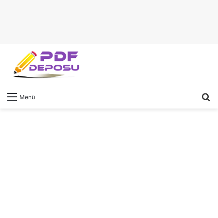
A
Menü
y
...