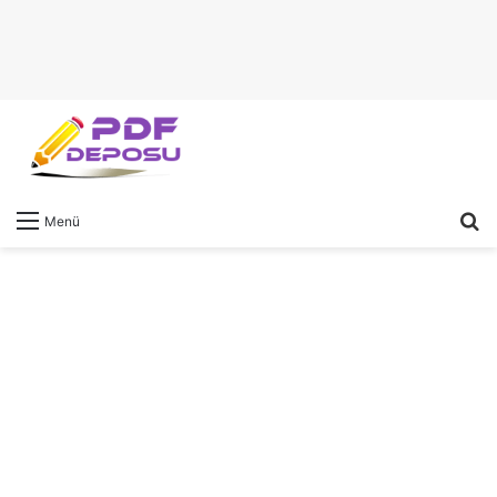
A
Menü
y
...