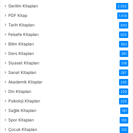
Gerilim Kitapları
2.052
PDF Kitap
1.514
Tarih Kitapları
643
Felsefe Kitapları
625
Bilim Kitapları
363
Ders Kitapları
361
Siyaset Kitapları
318
Sanat Kitapları
287
Akademik Kitaplar
245
Din Kitapları
229
Psikoloji Kitapları
225
Sağlık Kitapları
191
Spor Kitapları
165
Çocuk Kitapları
120