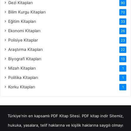
Gezi Kitapları
90
Bilim Kurgu Kitapları
70
Eğitim Kitapları
33
Ekonomi Kitapları
26
Polisiye Kitaplar
23
Araştırma Kitapları
22
Biyografi Kitapları
13
Mizah Kitapları
1
Politika Kitapları
1
Korku Kitapları
1
Türkiye'nin en kapsamlı PDF Kitap Sitesi.
PDF kitap indir
Sitemiz,
hukuka, yasalara, telif haklarına ve kişilik haklarına saygılı olmayı