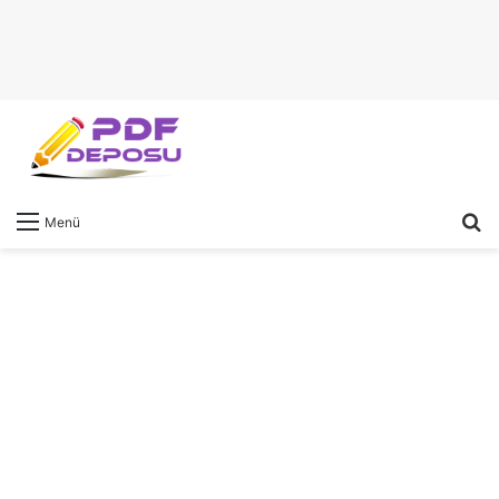
A
Menü
y
...