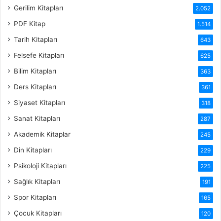
Gerilim Kitapları
2.052
PDF Kitap
1.514
Tarih Kitapları
643
Felsefe Kitapları
625
Bilim Kitapları
363
Ders Kitapları
361
Siyaset Kitapları
318
Sanat Kitapları
287
Akademik Kitaplar
245
Din Kitapları
229
Psikoloji Kitapları
225
Sağlık Kitapları
191
Spor Kitapları
165
Çocuk Kitapları
120