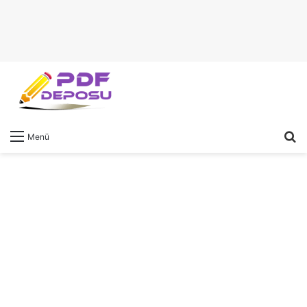
A
Menü
y
...