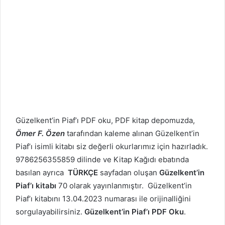
Güzelkent’in Piaf’ı PDF oku, PDF kitap depomuzda,
Ömer F. Özen
tarafından kaleme alınan Güzelkent’in
Piaf’ı isimli kitabı siz değerli okurlarımız için hazırladık.
9786256355859 dilinde ve Kitap Kağıdı ebatında
basılan ayrıca
TÜRKÇE
sayfadan oluşan
Güzelkent’in
Piaf’ı kitabı
70 olarak yayınlanmıştır. Güzelkent’in
Piaf’ı kitabını 13.04.2023 numarası ile orijinalliğini
sorgulayabilirsiniz.
Güzelkent’in Piaf’ı PDF Oku
.