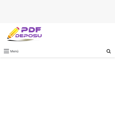
A
Menü
y
...