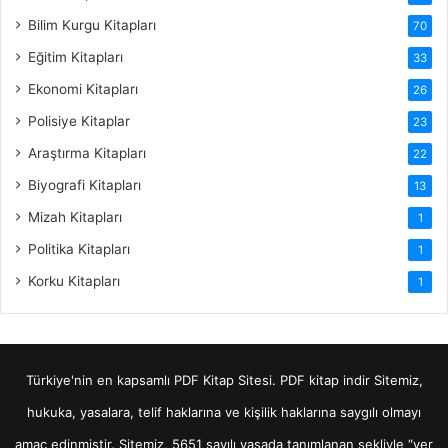
Bilim Kurgu Kitapları
70
Eğitim Kitapları
33
Ekonomi Kitapları
26
Polisiye Kitaplar
23
Araştırma Kitapları
22
Biyografi Kitapları
13
Mizah Kitapları
1
Politika Kitapları
1
Korku Kitapları
1
Türkiye'nin en kapsamlı PDF Kitap Sitesi.
PDF kitap indir
Sitemiz,
hukuka, yasalara, telif haklarına ve kişilik haklarına saygılı olmayı
amaç edinmiştir. Sitemiz, 5651 sayılı yasada tanımlanan şekliyle “yer