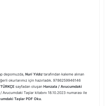
tap depomuzda,
Nuri Yıldız
tarafından kaleme alınan
eğerli okurlarımız için hazırladık. 9786259946146
a
TÜRKÇE
sayfadan oluşan
Hanzala / Avucumdaki
 / Avucumdaki Taşlar kitabını 18.10.2023 numarası ile
cumdaki Taşlar PDF Oku
.