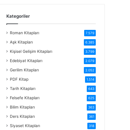
Kategoriler
Roman Kitapları
7.579
Aşk Kitapları
6.385
Kişisel Gelişim Kitapları
3.799
Edebiyat Kitapları
2.079
Gerilim Kitapları
2.052
PDF Kitap
1.514
Tarih Kitapları
643
Felsefe Kitapları
625
Bilim Kitapları
363
Ders Kitapları
361
Siyaset Kitapları
318