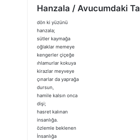
Hanzala / Avucumdaki Ta
dön ki yüzünü
hanzala;
sütler kaymağa
oğlaklar memeye
kengerler çiçeğe
ıhlamurlar kokuya
kirazlar meyveye
çınarlar da yaprağa
dursun,
hamile kalsın onca
dişi;
hasret kalınan
insanlığa.
özlemle beklenen
İnsanlığa