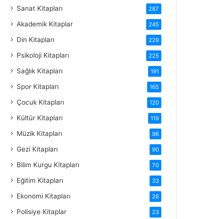
Sanat Kitapları
287
Akademik Kitaplar
245
Din Kitapları
229
Psikoloji Kitapları
225
Sağlık Kitapları
191
Spor Kitapları
165
Çocuk Kitapları
120
Kültür Kitapları
119
Müzik Kitapları
96
Gezi Kitapları
90
Bilim Kurgu Kitapları
70
Eğitim Kitapları
33
Ekonomi Kitapları
26
Polisiye Kitaplar
23