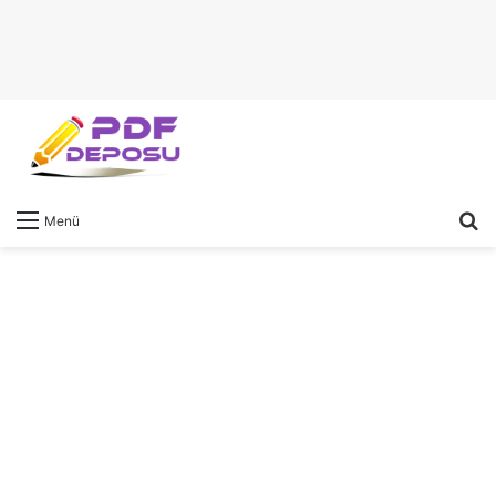
A
Menü
y
...