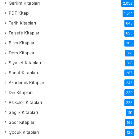
Gerilim Kitapları
2.052
PDF Kitap
1.514
Tarih Kitapları
643
Felsefe Kitapları
625
Bilim Kitapları
363
Ders Kitapları
361
Siyaset Kitapları
318
Sanat Kitapları
287
Akademik Kitaplar
245
Din Kitapları
229
Psikoloji Kitapları
225
Sağlık Kitapları
191
Spor Kitapları
165
Çocuk Kitapları
120