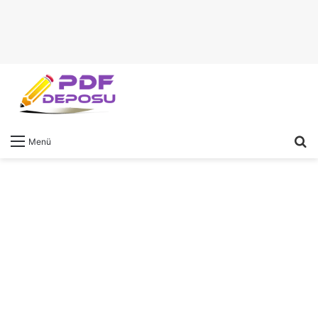
A
Menü
y
...