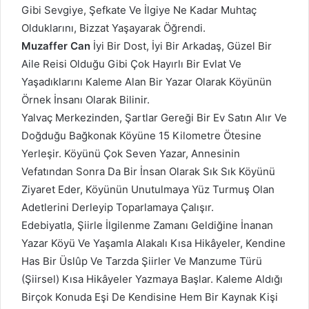
Gibi Sevgiye, Şefkate Ve İlgiye Ne Kadar Muhtaç
Olduklarını, Bizzat Yaşayarak Öğrendi.
Muzaffer Can
İyi Bir Dost, İyi Bir Arkadaş, Güzel Bir
Aile Reisi Olduğu Gibi Çok Hayırlı Bir Evlat Ve
Yaşadıklarını Kaleme Alan Bir Yazar Olarak Köyünün
Örnek İnsanı Olarak Bilinir.
Yalvaç Merkezinden, Şartlar Gereği Bir Ev Satın Alır Ve
Doğduğu Bağkonak Köyüne 15 Kilometre Ötesine
Yerleşir. Köyünü Çok Seven Yazar, Annesinin
Vefatından Sonra Da Bir İnsan Olarak Sık Sık Köyünü
Ziyaret Eder, Köyünün Unutulmaya Yüz Turmuş Olan
Adetlerini Derleyip Toparlamaya Çalışır.
Edebiyatla, Şiirle İlgilenme Zamanı Geldiğine İnanan
Yazar Köyü Ve Yaşamla Alakalı Kısa Hikâyeler, Kendine
Has Bir Üslûp Ve Tarzda Şiirler Ve Manzume Türü
(Şiirsel) Kısa Hikâyeler Yazmaya Başlar. Kaleme Aldığı
Birçok Konuda Eşi De Kendisine Hem Bir Kaynak Kişi