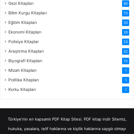
Gezi Kitapları
90
Bilim Kurgu Kitapları
70
Eğitim Kitapları
33
Ekonomi Kitapları
26
Polisiye Kitaplar
23
Araştırma Kitapları
22
Biyografi Kitapları
13
Mizah Kitapları
1
Politika Kitapları
1
Korku Kitapları
1
Türkiye'nin en kapsamlı PDF Kitap Sitesi.
PDF kitap indir
Sitemiz,
hukuka, yasalara, telif haklarına ve kişilik haklarına saygılı olmayı