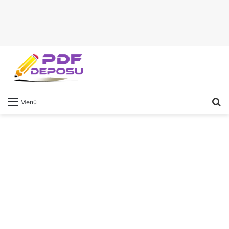
A
Menü
y
...