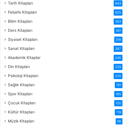
Tarih Kitapları
643
Felsefe Kitapları
625
Bilim Kitapları
363
Ders Kitapları
361
Siyaset Kitapları
318
Sanat Kitapları
287
Akademik Kitaplar
245
Din Kitapları
229
Psikoloji Kitapları
225
Sağlık Kitapları
191
Spor Kitapları
165
Çocuk Kitapları
120
Kültür Kitapları
119
Müzik Kitapları
96