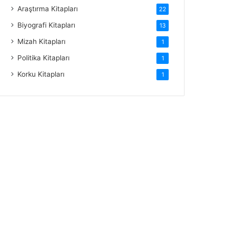
Araştırma Kitapları
22
Biyografi Kitapları
13
Mizah Kitapları
1
Politika Kitapları
1
Korku Kitapları
1