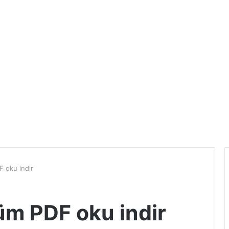
 oku indir
üm PDF oku indir