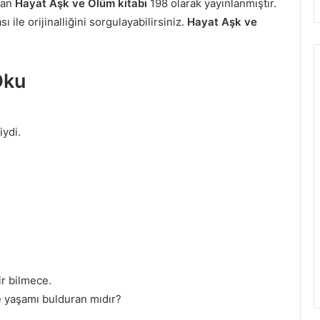
şan
Hayat Aşk ve Ölüm kitabı
198 olarak yayınlanmıştır.
ile orijinalliğini sorgulayabilirsiniz.
Hayat Aşk ve
Oku
iydi.
ir bilmece.
e yaşamı bulduran mıdır?