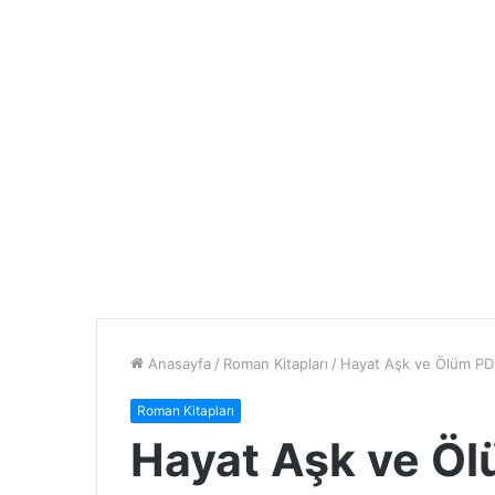
Anasayfa
/
Roman Kitapları
/
Hayat Aşk ve Ölüm PDF
Roman Kitapları
Hayat Aşk ve Öl