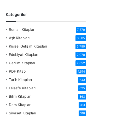
Kategoriler
Roman Kitapları
7.579
Aşk Kitapları
6.385
Kişisel Gelişim Kitapları
3.799
Edebiyat Kitapları
2.079
Gerilim Kitapları
2.052
PDF Kitap
1.514
Tarih Kitapları
643
Felsefe Kitapları
625
Bilim Kitapları
363
Ders Kitapları
361
Siyaset Kitapları
318