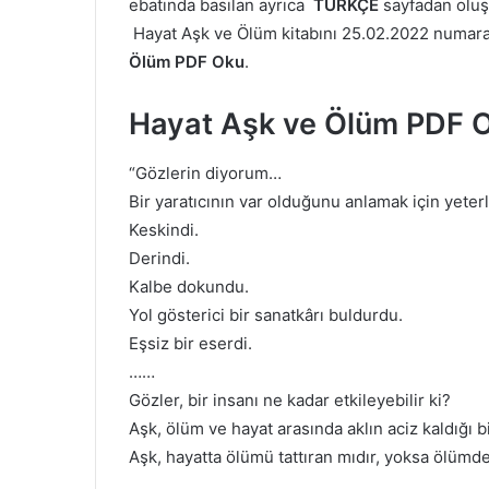
ebatında basılan ayrıca
TÜRKÇE
sayfadan olu
Hayat Aşk ve Ölüm kitabını 25.02.2022 numarası 
Ölüm PDF Oku
.
Hayat Aşk ve Ölüm PDF 
“Gözlerin diyorum…
Bir yaratıcının var olduğunu anlamak için yeterl
Keskindi.
Derindi.
Kalbe dokundu.
Yol gösterici bir sanatkârı buldurdu.
Eşsiz bir eserdi.
……
Gözler, bir insanı ne kadar etkileyebilir ki?
Aşk, ölüm ve hayat arasında aklın aciz kaldığı b
Aşk, hayatta ölümü tattıran mıdır, yoksa ölümd
………..