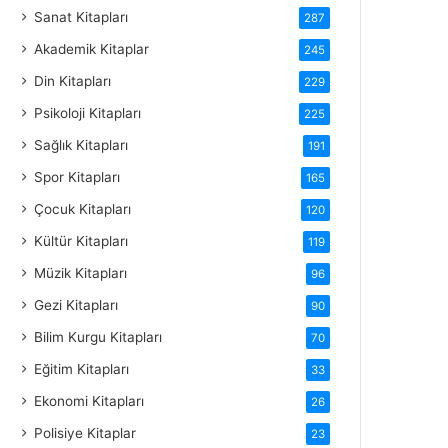
Sanat Kitapları
287
Akademik Kitaplar
245
Din Kitapları
229
Psikoloji Kitapları
225
Sağlık Kitapları
191
Spor Kitapları
165
Çocuk Kitapları
120
Kültür Kitapları
119
Müzik Kitapları
96
Gezi Kitapları
90
Bilim Kurgu Kitapları
70
Eğitim Kitapları
33
Ekonomi Kitapları
26
Polisiye Kitaplar
23