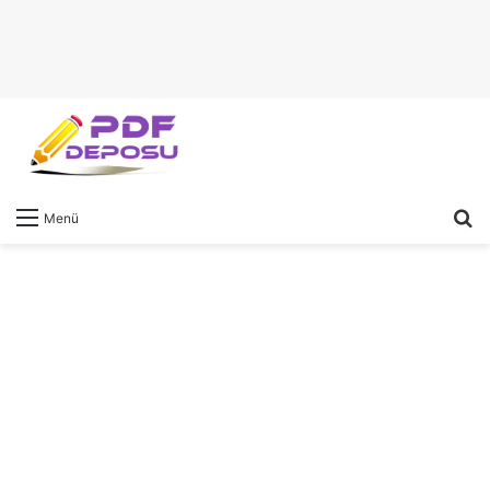
A
Menü
y
...