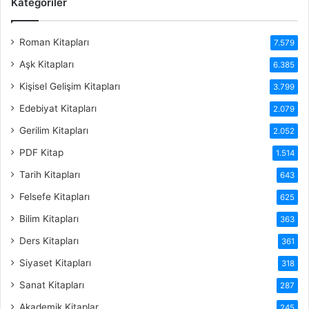
Kategoriler
Roman Kitapları
7.579
Aşk Kitapları
6.385
Kişisel Gelişim Kitapları
3.799
Edebiyat Kitapları
2.079
Gerilim Kitapları
2.052
PDF Kitap
1.514
Tarih Kitapları
643
Felsefe Kitapları
625
Bilim Kitapları
363
Ders Kitapları
361
Siyaset Kitapları
318
Sanat Kitapları
287
Akademik Kitaplar
245