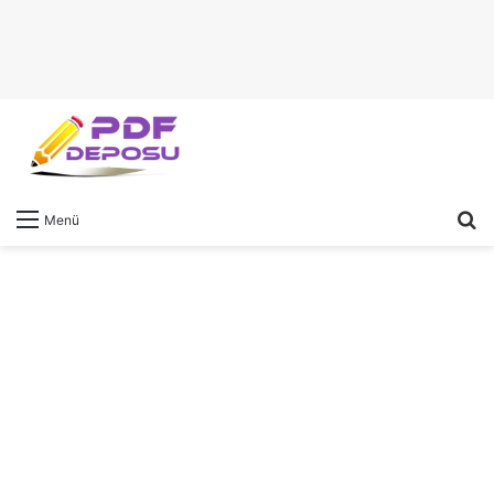
A
Menü
y
...