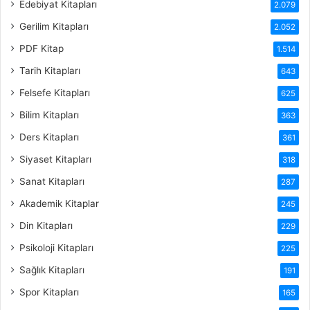
Edebiyat Kitapları
2.079
Gerilim Kitapları
2.052
PDF Kitap
1.514
Tarih Kitapları
643
Felsefe Kitapları
625
Bilim Kitapları
363
Ders Kitapları
361
Siyaset Kitapları
318
Sanat Kitapları
287
Akademik Kitaplar
245
Din Kitapları
229
Psikoloji Kitapları
225
Sağlık Kitapları
191
Spor Kitapları
165