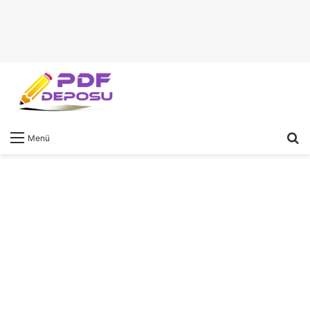
A
Menü
y
...