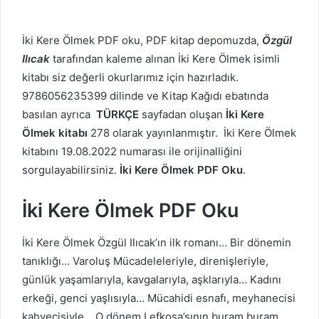
İki Kere Ölmek PDF oku, PDF kitap depomuzda,
Özgül
Ilıcak
tarafından kaleme alınan İki Kere Ölmek isimli
kitabı siz değerli okurlarımız için hazırladık.
9786056235399 dilinde ve Kitap Kağıdı ebatında
basılan ayrıca
TÜRKÇE
sayfadan oluşan
İki Kere
Ölmek kitabı
278 olarak yayınlanmıştır. İki Kere Ölmek
kitabını 19.08.2022 numarası ile orijinalliğini
sorgulayabilirsiniz.
İki Kere Ölmek PDF Oku
.
İki Kere Ölmek PDF Oku
İki Kere Ölmek Özgül Ilıcak’ın ilk romanı… Bir dönemin
tanıklığı… Varoluş Mücadeleleriyle, direnişleriyle,
günlük yaşamlarıyla, kavgalarıyla, aşklarıyla… Kadını
erkeği, genci yaşlısıyla… Mücahidi esnafı, meyhanecisi
kahvecisiyle… O dönem Lefkoşa’sının buram buram