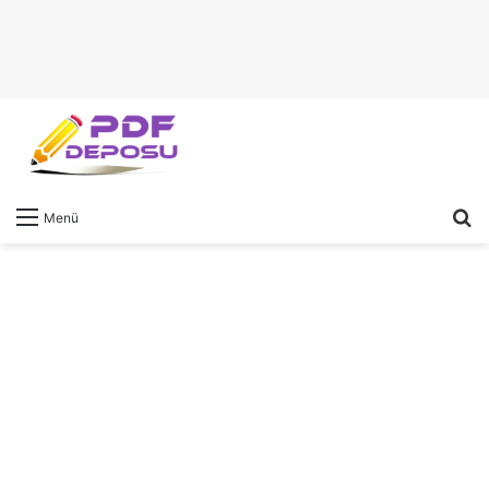
A
Menü
y
...