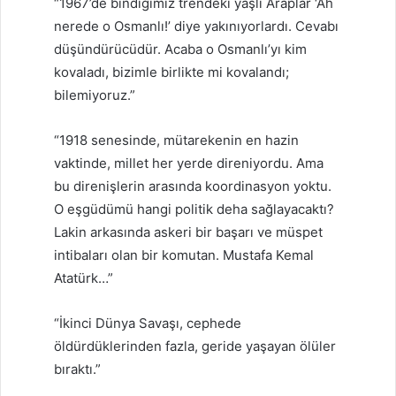
“1967’de bindiğimiz trendeki yaşlı Araplar ‘Ah
nerede o Osmanlı!’ diye yakınıyorlardı. Cevabı
düşündürücüdür. Acaba o Osmanlı’yı kim
kovaladı, bizimle birlikte mi kovalandı;
bilemiyoruz.”
“1918 senesinde, mütarekenin en hazin
vaktinde, millet her yerde direniyordu. Ama
bu direnişlerin arasında koordinasyon yoktu.
O eşgüdümü hangi politik deha sağlayacaktı?
Lakin arkasında askeri bir başarı ve müspet
intibaları olan bir komutan. Mustafa Kemal
Atatürk…”
“İkinci Dünya Savaşı, cephede
öldürdüklerinden fazla, geride yaşayan ölüler
bıraktı.”