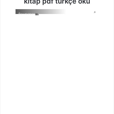
kitap pdf türkçe oku
↗