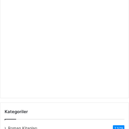
Kategoriler
Roman Kitapları
7.579