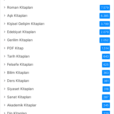
Roman Kitapları
7.579
Aşk Kitapları
6.385
Kişisel Gelişim Kitapları
3.799
Edebiyat Kitapları
2.079
Gerilim Kitapları
2.052
PDF Kitap
1.514
Tarih Kitapları
643
Felsefe Kitapları
625
Bilim Kitapları
363
Ders Kitapları
361
Siyaset Kitapları
318
Sanat Kitapları
287
Akademik Kitaplar
245
Din Kitapları
229