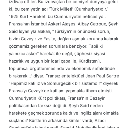
izdivaç ettiler. Bu izdivaçtan bir cemiyet dünyaya geldi
ki, bu cemiyetin adı ‘Türk Milleti’ (Cumhuriyet)dir.”
1925 Kürt Hareketi bu Cumhuriyetin neticesiydi.
Fransa’nın İstanbul Askeri Ataşesi Albay Catroux, Şeyh
Said İsyanıyla alakalı, “Türkiye’nin önündeki sorun,
bizim Cezayir ve Fas’ta, dağları aşmak zorunda kalarak
çözmemiz gereken sorunlara benziyor. Tabii ki
yalnızca askerî harekât ile değil, şüphesiz siyasi
hazırlık ve uygun bir idari çaba ile, Kürdistan’ı,
toplumsal örgütlenmesinde ve ekonomik sefaletinde
bırakarak…” diyar. Fransız entelektüel Jean Paul Sartre
“Hepimiz katiliz ve Sömürgecilik bir sistemdir” diyerek
Fransa’yı Cezayir’de katliam yapmakla itham etmişti.
Cumhuriyetin Kürt politikası, Fransa’nın Cezayir
politikasından farksız değildi. Şeyh Said neden
harekete geçmek zorunda kaldı ve İngiliz ajanı olmakla
suçlandı? Kürtlerin arkasında kimler vardı, Azadi
Cemiyeti’nin işlevi neydi, Seyyid Abdulkadir İngilizlerle