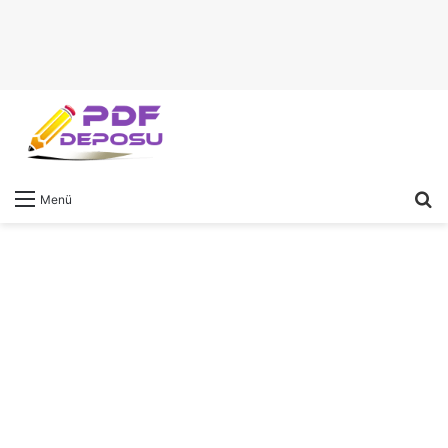
A
Menü
y
...