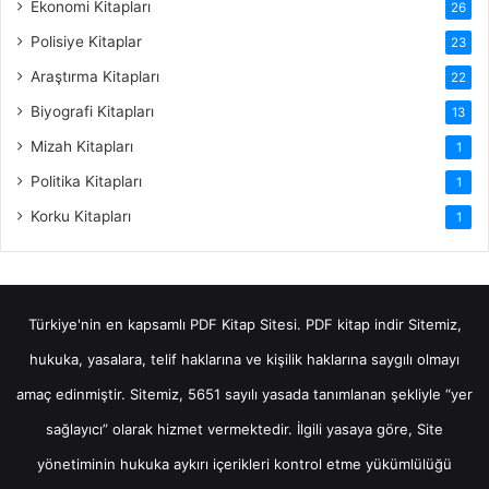
Ekonomi Kitapları
26
Polisiye Kitaplar
23
Araştırma Kitapları
22
Biyografi Kitapları
13
Mizah Kitapları
1
Politika Kitapları
1
Korku Kitapları
1
Türkiye'nin en kapsamlı PDF Kitap Sitesi.
PDF kitap indir
Sitemiz,
hukuka, yasalara, telif haklarına ve kişilik haklarına saygılı olmayı
amaç edinmiştir. Sitemiz, 5651 sayılı yasada tanımlanan şekliyle “yer
sağlayıcı” olarak hizmet vermektedir. İlgili yasaya göre, Site
yönetiminin hukuka aykırı içerikleri kontrol etme yükümlülüğü