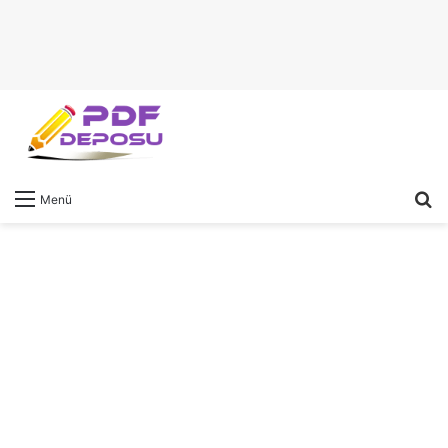
A
Menü
y
...