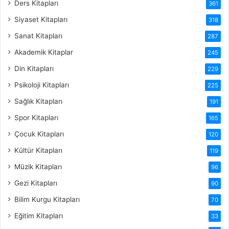
Ders Kitapları
361
Siyaset Kitapları
318
Sanat Kitapları
287
Akademik Kitaplar
245
Din Kitapları
229
Psikoloji Kitapları
225
Sağlık Kitapları
191
Spor Kitapları
165
Çocuk Kitapları
120
Kültür Kitapları
119
Müzik Kitapları
96
Gezi Kitapları
90
Bilim Kurgu Kitapları
70
Eğitim Kitapları
33