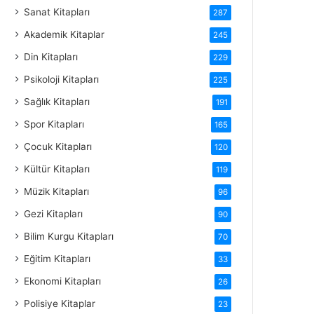
Sanat Kitapları
287
Akademik Kitaplar
245
Din Kitapları
229
Psikoloji Kitapları
225
Sağlık Kitapları
191
Spor Kitapları
165
Çocuk Kitapları
120
Kültür Kitapları
119
Müzik Kitapları
96
Gezi Kitapları
90
Bilim Kurgu Kitapları
70
Eğitim Kitapları
33
Ekonomi Kitapları
26
Polisiye Kitaplar
23