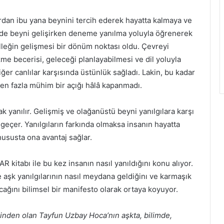
rdan ibu yana beynini tercih ederek hayatta kalmaya ve
nde beyni gelişirken deneme yanılma yoluyla öğrenerek
lleğin gelişmesi bir dönüm noktası oldu. Çevreyi
zme becerisi, geleceği planlayabilmesi ve dil yoluyla
ğer canlılar karşısında üstünlük sağladı. Lakin, bu kadar
men fazla mühim bir açığı hâlâ kapanmadı.
rak yanılır. Gelişmiş ve olağanüstü beyni yanılgılara karşı
 geçer. Yanılgıların farkında olmaksa insanın hayatta
hususta ona avantaj sağlar.
itabı ile bu kez insanın nasıl yanıldığını konu alıyor.
e aşk yanılgılarının nasıl meydana geldiğinı ve karmaşık
acağını bilimsel bir manifesto olarak ortaya koyuyor.
inden olan Tayfun Uzbay Hoca’nın aşkta, bilimde,