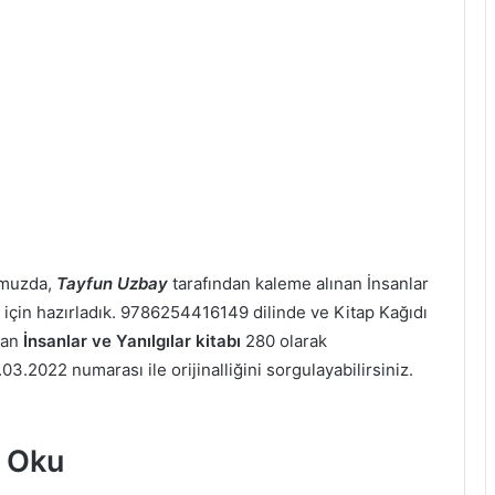
omuzda,
Tayfun Uzbay
tarafından kaleme alınan İnsanlar
mız için hazırladık. 9786254416149 dilinde ve Kitap Kağıdı
şan
İnsanlar ve Yanılgılar kitabı
280 olarak
.03.2022 numarası ile orijinalliğini sorgulayabilirsiniz.
F Oku