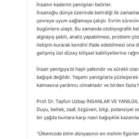
İnsanın kaderini yanılgıları belirler.
İnsanoğlu dünya üzerinde belirdiği ilk zamanla
çevreye uyum sağlamaya çalıştı. Evrim süreci
bugünlere ulaştı. Bu zamanda otobiyografik be
algılayış şekili, analiz yapabilmesi, problem çö
iletişim kurarak kendini ifade edebilmesi ona di
gelişmiş üst düzey bilişsel kabiliyetlerine rağ
İnsan yanılgıya bi hayli yatkındır ve sürekli ola
bağışık değildir. Yaşamı yanılgılarla yüzleşerek
kalmasına yardımcı olmaktadır ve birden fazla 
Prof. Dr. Tayfun Uzbay İNSANLAR VE YANILGILAR k
Duyu, bellek, zaaf, özgüven, bilgi, potansiyel v
bir çağda bunlara karşı nasıl bağışıklık kazanıl
“Ülkemizde bilim dünyasının en mühim figürler