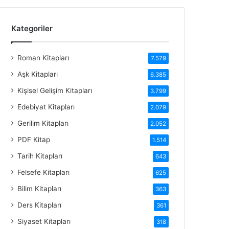
Kategoriler
Roman Kitapları
7.579
Aşk Kitapları
6.385
Kişisel Gelişim Kitapları
3.799
Edebiyat Kitapları
2.079
Gerilim Kitapları
2.052
PDF Kitap
1.514
Tarih Kitapları
643
Felsefe Kitapları
625
Bilim Kitapları
363
Ders Kitapları
361
Siyaset Kitapları
318