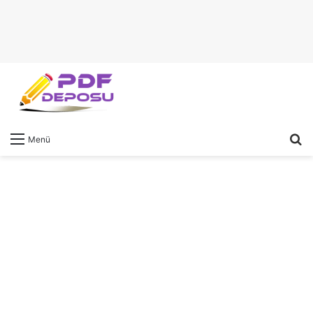
A
Menü
y
...