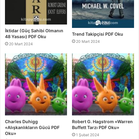
İktidar (Güç Sahibi Olmanın
Trend Takipçisi PDF Oku
48 Yasası) PDF Oku
20 Mart 2024
20 Mart 2024
Charles Duhigg
Robert G. Hagstrom «Warren
«Alışkanlıkların Gücü PDF
Buffett Tarzı PDF Oku»
Oku»
1 Şubat 2024