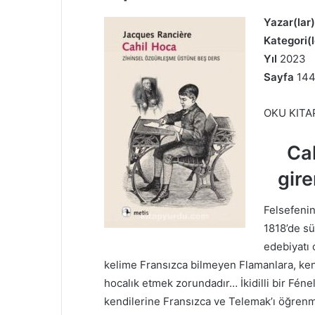
Yazar(lar
Kategori(l
Yıl
2023
Sayfa
14
OKU KITA
Cah
gire
Felsefeni
1818’de sü
edebiyatı 
kelime Fransızca bilmeyen Flamanlara, ken
hocalık etmek zorundadır… İkidilli bir Féne
kendilerine Fransızca ve Telemak’ı öğrenme