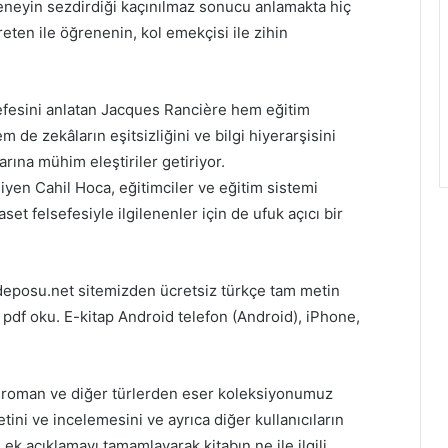
neyin sezdirdiği kaçınılmaz sonucu anlamakta hiç
eten ile öğrenenin, kol emekçisi ile zihin
efesini anlatan Jacques Rancière hem eğitim
de zekâların eşitsizliğini ve bilgi hiyerarşisini
rına mühim eleştiriler getiriyor.
diyen Cahil Hoca, eğitimciler ve eğitim sistemi
set felsefesiyle ilgilenenler için de ufuk açıcı bir
deposu.net sitemizden ücretsiz türkçe tam metin
pdf oku. E-kitap Android telefon (Android), iPhone,
ap, roman ve diğer türlerden eser koleksiyonumuz
ini ve incelemesini ve ayrıca diğer kullanıcıların
, ek açıklamayı tamamlayarak kitabın ne ile ilgili