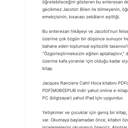
öğretebileceğini gösteren bu enteresan de
gecikmez Jacotot: Bilen ile bilmeyenin, öğr
emekçisinin, kısacası zekâların eşitliği.
Bu enteresan hikâyeyi ve Jacotot’nun fels
üzerine çok özgün bir düşünce sunuyor hem 
bahane eden toplumsal eşitsizlik tasavvurla
“Özgürleştirmeksizin eğiten aptallaştırır,” 
üzerine kafa yoranlar için olduğu kadar siya
kitap.
Jacques Ranciere Cahil Hoca kitabını PDF
PDF|MOBI|EPUB indir yahut online e-kitap 
PC (bilgisayar) yahut iPad için uygundur.
Yetişkinler ve çocuklar için geniş bir kit
var. Okumaya başlamadan önce, kitabın özet
incelemelerini okumanızı öneririz. Alıntılar