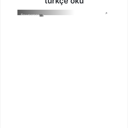
türkçe oku
↗