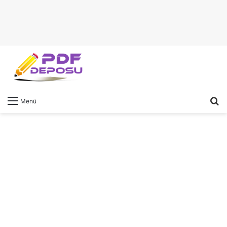
A
Menü
y
...