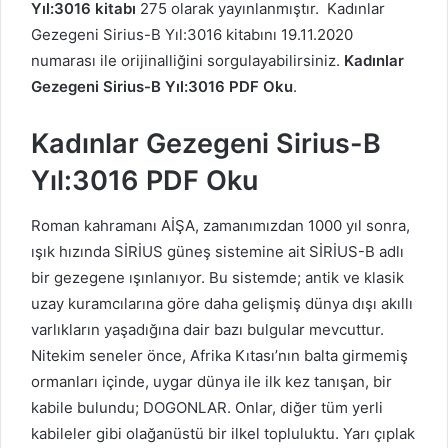
Yıl:3016 kitabı
275 olarak yayınlanmıştır. Kadınlar
Gezegeni
Sirius-B Yıl:3016 kitabını 19.11.2020
numarası ile orijinalliğini sorgulayabilirsiniz.
Kadınlar
Gezegeni
Sirius-B Yıl:3016 PDF Oku
.
Kadınlar Gezegeni
Sirius-B
Yıl:3016 PDF Oku
Roman kahramanı AİŞA, zamanımızdan 1000 yıl sonra,
ışık hızında SİRİUS güneş sistemine ait SİRİUS-B adlı
bir gezegene ışınlanıyor. Bu sistemde; antik ve klasik
uzay kuramcılarına göre daha gelişmiş dünya dışı akıllı
varlıkların yaşadığına dair bazı bulgular mevcuttur.
Nitekim seneler önce, Afrika Kıtası’nın balta girmemiş
ormanları içinde, uygar dünya ile ilk kez tanışan, bir
kabile bulundu; DOGONLAR. Onlar, diğer tüm yerli
kabileler gibi olağanüstü bir ilkel topluluktu. Yarı çıplak