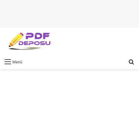
A
Menü
y
...