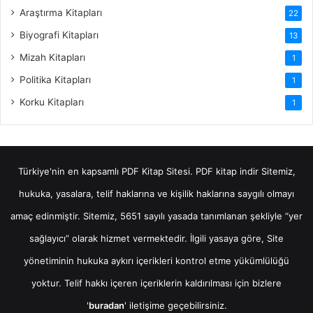
Araştırma Kitapları
22
Biyografi Kitapları
13
Mizah Kitapları
1
Politika Kitapları
1
Korku Kitapları
1
Türkiye'nin en kapsamlı PDF Kitap Sitesi.
PDF kitap indir
Sitemiz,
hukuka, yasalara, telif haklarına ve kişilik haklarına saygılı olmayı
amaç edinmiştir. Sitemiz, 5651 sayılı yasada tanımlanan şekliyle “yer
sağlayıcı” olarak hizmet vermektedir. İlgili yasaya göre, Site
yönetiminin hukuka aykırı içerikleri kontrol etme yükümlülüğü
yoktur. Telif hakkı içeren içeriklerin kaldırılması için bizlere
'
buradan
' iletişime geçebilirsiniz.