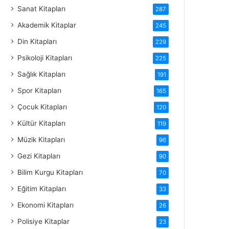
Sanat Kitapları
287
Akademik Kitaplar
245
Din Kitapları
229
Psikoloji Kitapları
225
Sağlık Kitapları
191
Spor Kitapları
165
Çocuk Kitapları
120
Kültür Kitapları
119
Müzik Kitapları
96
Gezi Kitapları
90
Bilim Kurgu Kitapları
70
Eğitim Kitapları
33
Ekonomi Kitapları
26
Polisiye Kitaplar
23