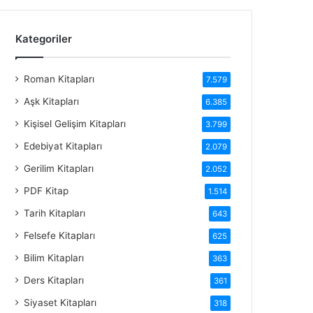
Kategoriler
Roman Kitapları
7.579
Aşk Kitapları
6.385
Kişisel Gelişim Kitapları
3.799
Edebiyat Kitapları
2.079
Gerilim Kitapları
2.052
PDF Kitap
1.514
Tarih Kitapları
643
Felsefe Kitapları
625
Bilim Kitapları
363
Ders Kitapları
361
Siyaset Kitapları
318