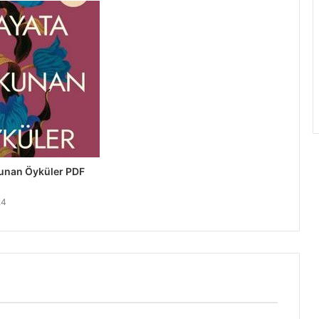
unan Öyküler PDF
24