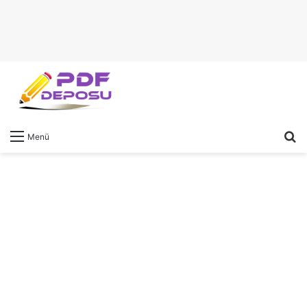
A
Menü
y
...