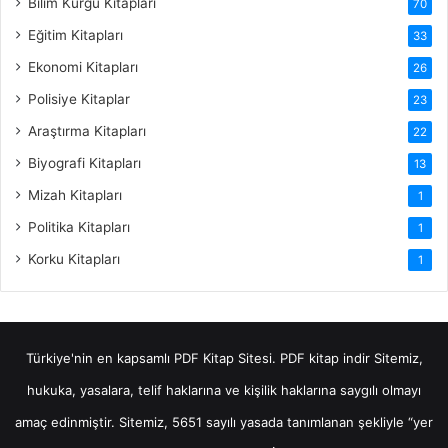
Bilim Kurgu Kitapları
70
Eğitim Kitapları
33
Ekonomi Kitapları
26
Polisiye Kitaplar
23
Araştırma Kitapları
22
Biyografi Kitapları
13
Mizah Kitapları
1
Politika Kitapları
1
Korku Kitapları
1
Türkiye'nin en kapsamlı PDF Kitap Sitesi.
PDF kitap indir
Sitemiz,
hukuka, yasalara, telif haklarına ve kişilik haklarına saygılı olmayı
amaç edinmiştir. Sitemiz, 5651 sayılı yasada tanımlanan şekliyle “yer