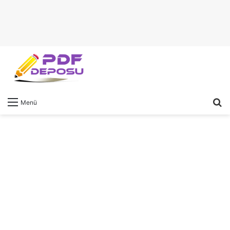
A
Menü
y
...