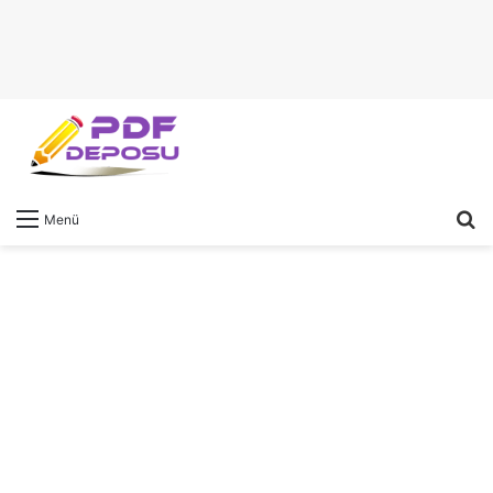
A
Menü
y
...