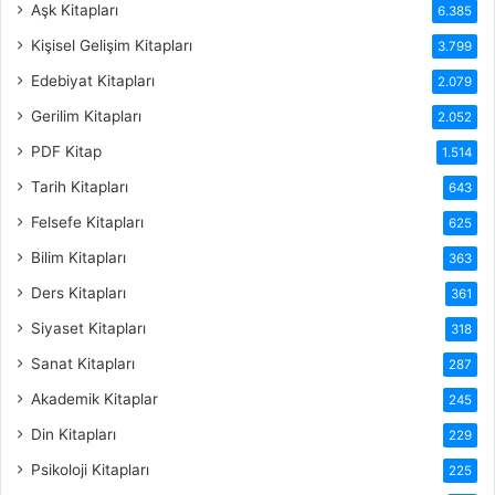
Aşk Kitapları
6.385
Kişisel Gelişim Kitapları
3.799
Edebiyat Kitapları
2.079
Gerilim Kitapları
2.052
PDF Kitap
1.514
Tarih Kitapları
643
Felsefe Kitapları
625
Bilim Kitapları
363
Ders Kitapları
361
Siyaset Kitapları
318
Sanat Kitapları
287
Akademik Kitaplar
245
Din Kitapları
229
Psikoloji Kitapları
225