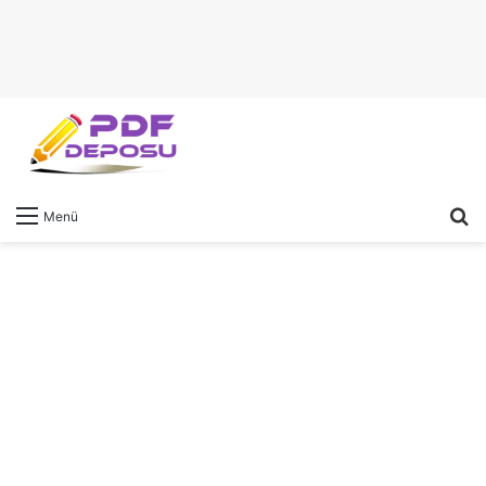
A
Menü
y
...