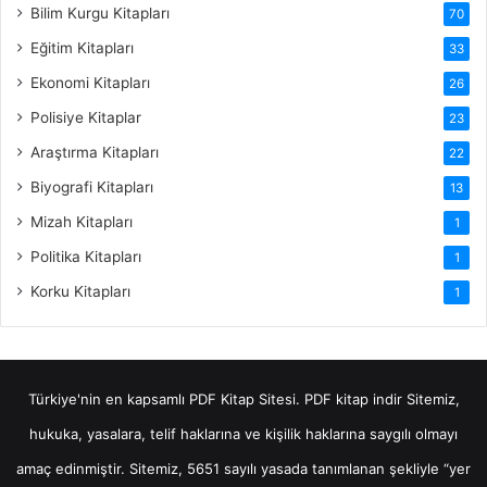
Bilim Kurgu Kitapları
70
Eğitim Kitapları
33
Ekonomi Kitapları
26
Polisiye Kitaplar
23
Araştırma Kitapları
22
Biyografi Kitapları
13
Mizah Kitapları
1
Politika Kitapları
1
Korku Kitapları
1
Türkiye'nin en kapsamlı PDF Kitap Sitesi.
PDF kitap indir
Sitemiz,
hukuka, yasalara, telif haklarına ve kişilik haklarına saygılı olmayı
amaç edinmiştir. Sitemiz, 5651 sayılı yasada tanımlanan şekliyle “yer