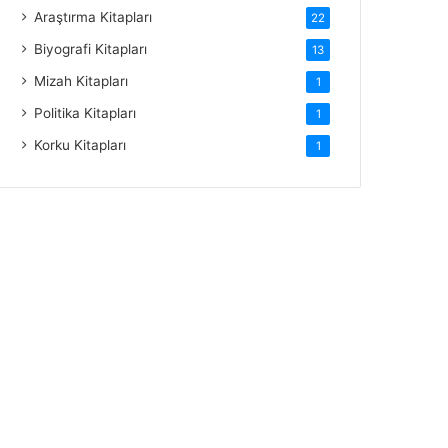
Araştırma Kitapları
22
Biyografi Kitapları
13
Mizah Kitapları
1
Politika Kitapları
1
Korku Kitapları
1