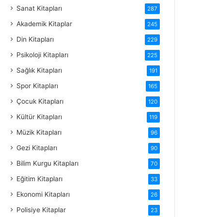
Sanat Kitapları
287
Akademik Kitaplar
245
Din Kitapları
229
Psikoloji Kitapları
225
Sağlık Kitapları
191
Spor Kitapları
165
Çocuk Kitapları
120
Kültür Kitapları
119
Müzik Kitapları
96
Gezi Kitapları
90
Bilim Kurgu Kitapları
70
Eğitim Kitapları
33
Ekonomi Kitapları
26
Polisiye Kitaplar
23