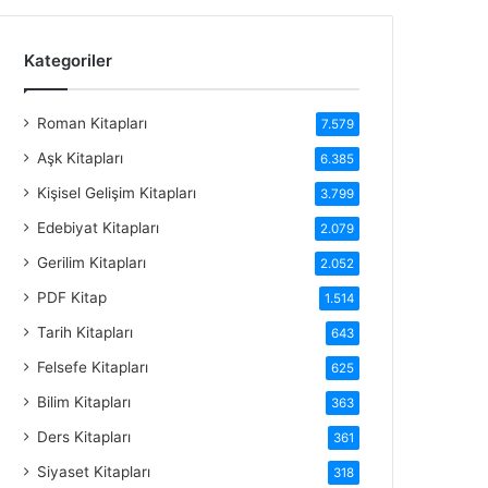
Kategoriler
Roman Kitapları
7.579
Aşk Kitapları
6.385
Kişisel Gelişim Kitapları
3.799
Edebiyat Kitapları
2.079
Gerilim Kitapları
2.052
PDF Kitap
1.514
Tarih Kitapları
643
Felsefe Kitapları
625
Bilim Kitapları
363
Ders Kitapları
361
Siyaset Kitapları
318