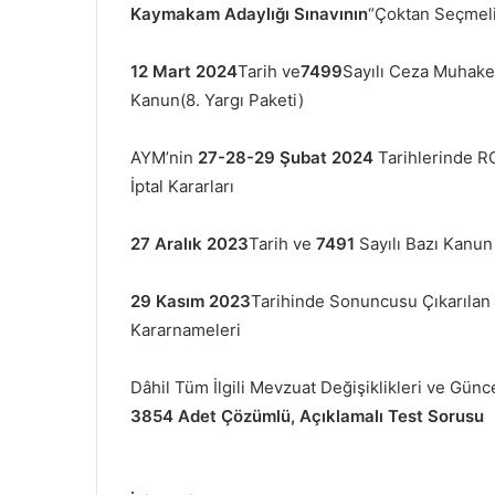
Kaymakam Adaylığı Sınavının
“Çoktan Seçmeli
12 Mart 2024
Tarih ve
7499
Sayılı Ceza Muhake
Kanun(8. Yargı Paketi)
AYM’nin
27-28-29 Şubat 2024
Tarihlerinde R
İptal Kararları
27 Aralık 2023
Tarih ve
7491
Sayılı Bazı Kanun
29 Kasım 2023
Tarihinde Sonuncusu Çıkarılan
Kararnameleri
Dâhil Tüm İlgili Mevzuat Değişiklikleri ve Gün
3854 Adet Çözümlü, Açıklamalı Test Sorusu