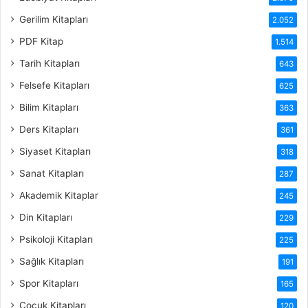
Gerilim Kitapları
2.052
PDF Kitap
1.514
Tarih Kitapları
643
Felsefe Kitapları
625
Bilim Kitapları
363
Ders Kitapları
361
Siyaset Kitapları
318
Sanat Kitapları
287
Akademik Kitaplar
245
Din Kitapları
229
Psikoloji Kitapları
225
Sağlık Kitapları
191
Spor Kitapları
165
Çocuk Kitapları
120