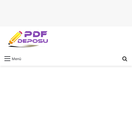
A
Menü
y
...