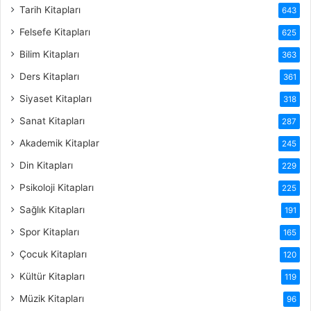
Tarih Kitapları
643
Felsefe Kitapları
625
Bilim Kitapları
363
Ders Kitapları
361
Siyaset Kitapları
318
Sanat Kitapları
287
Akademik Kitaplar
245
Din Kitapları
229
Psikoloji Kitapları
225
Sağlık Kitapları
191
Spor Kitapları
165
Çocuk Kitapları
120
Kültür Kitapları
119
Müzik Kitapları
96