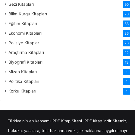
Gezi Kitapları
90
Bilim Kurgu Kitapları
70
Eğitim Kitapları
33
Ekonomi Kitapları
26
Polisiye Kitaplar
23
Araştırma Kitapları
22
Biyografi Kitapları
13
Mizah Kitapları
1
Politika Kitapları
1
Korku Kitapları
1
Türkiye'nin en kapsamlı PDF Kitap Sitesi.
PDF kitap indir
Sitemiz,
hukuka, yasalara, telif haklarına ve kişilik haklarına saygılı olmayı