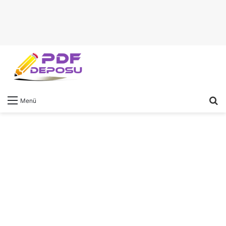
A
Menü
y
...