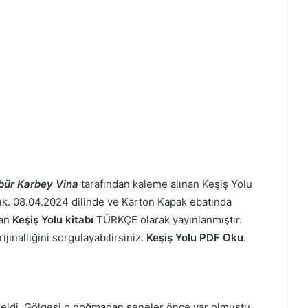
bür Karbey Vina
tarafından kaleme alınan Keşiş Yolu
ladık. 08.04.2024 dilinde ve Karton Kapak ebatında
şan
Keşiş Yolu kitabı
TÜRKÇE olarak yayınlanmıştır.
jinalliğini sorgulayabilirsiniz.
Keşiş Yolu PDF Oku
.
geldi. Gölgesi o doğmadan seneler önce var olmuştu.