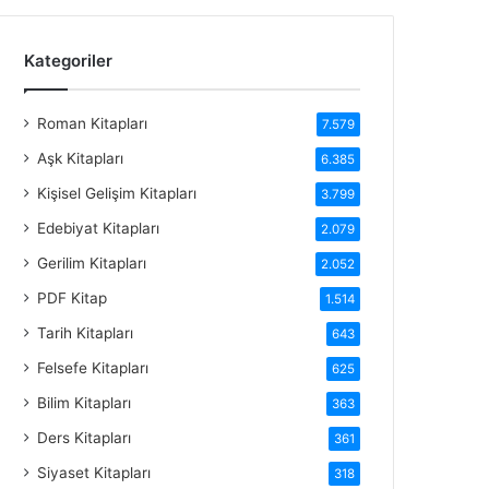
Kategoriler
Roman Kitapları
7.579
Aşk Kitapları
6.385
Kişisel Gelişim Kitapları
3.799
Edebiyat Kitapları
2.079
Gerilim Kitapları
2.052
PDF Kitap
1.514
Tarih Kitapları
643
Felsefe Kitapları
625
Bilim Kitapları
363
Ders Kitapları
361
Siyaset Kitapları
318