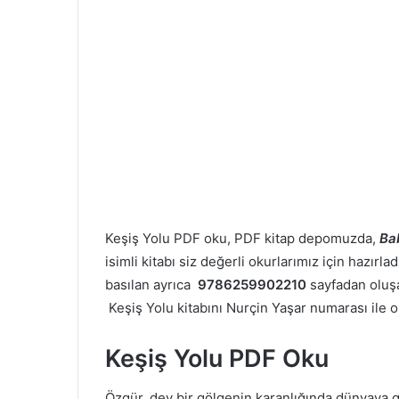
Keşiş Yolu PDF oku, PDF kitap depomuzda,
Ba
isimli kitabı siz değerli okurlarımız için hazır
basılan ayrıca
9786259902210
sayfadan olu
Keşiş Yolu kitabını Nurçin Yaşar numarası ile ori
Keşiş Yolu PDF Oku
Özgür, dev bir gölgenin karanlığında dünyaya 