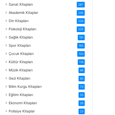
Sanat Kitapları
287
Akademik Kitaplar
245
Din Kitapları
229
Psikoloji Kitapları
225
Sağlık Kitapları
191
Spor Kitapları
165
Çocuk Kitapları
120
Kültür Kitapları
119
Müzik Kitapları
96
Gezi Kitapları
90
Bilim Kurgu Kitapları
70
Eğitim Kitapları
33
Ekonomi Kitapları
26
Polisiye Kitaplar
23