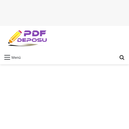
A
Menü
y
...