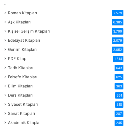
Roman Kitapları
7.579
Aşk Kitapları
6.385
Kişisel Gelişim Kitapları
3.799
Edebiyat Kitapları
2.079
Gerilim Kitapları
2.052
PDF Kitap
1.514
Tarih Kitapları
643
Felsefe Kitapları
625
Bilim Kitapları
363
Ders Kitapları
361
Siyaset Kitapları
318
Sanat Kitapları
287
Akademik Kitaplar
245