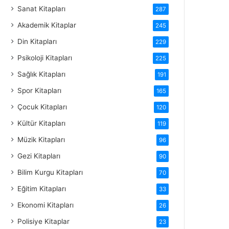
Sanat Kitapları
287
Akademik Kitaplar
245
Din Kitapları
229
Psikoloji Kitapları
225
Sağlık Kitapları
191
Spor Kitapları
165
Çocuk Kitapları
120
Kültür Kitapları
119
Müzik Kitapları
96
Gezi Kitapları
90
Bilim Kurgu Kitapları
70
Eğitim Kitapları
33
Ekonomi Kitapları
26
Polisiye Kitaplar
23