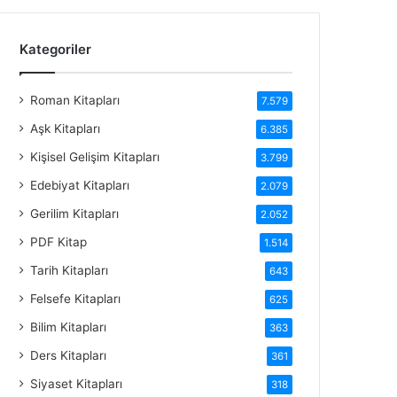
Kategoriler
Roman Kitapları
7.579
Aşk Kitapları
6.385
Kişisel Gelişim Kitapları
3.799
Edebiyat Kitapları
2.079
Gerilim Kitapları
2.052
PDF Kitap
1.514
Tarih Kitapları
643
Felsefe Kitapları
625
Bilim Kitapları
363
Ders Kitapları
361
Siyaset Kitapları
318