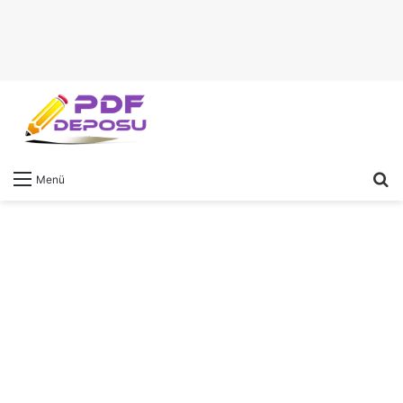
A
Menü
y
...