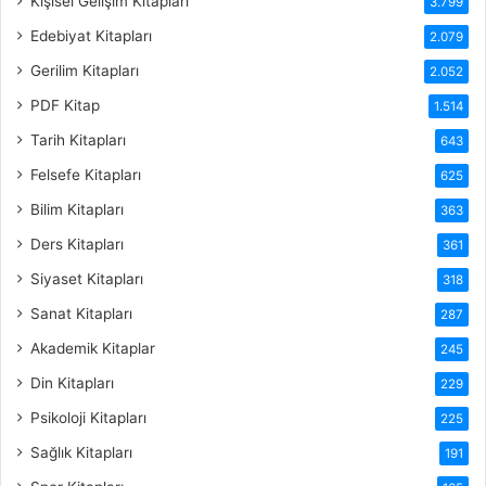
Kişisel Gelişim Kitapları
3.799
Edebiyat Kitapları
2.079
Gerilim Kitapları
2.052
PDF Kitap
1.514
Tarih Kitapları
643
Felsefe Kitapları
625
Bilim Kitapları
363
Ders Kitapları
361
Siyaset Kitapları
318
Sanat Kitapları
287
Akademik Kitaplar
245
Din Kitapları
229
Psikoloji Kitapları
225
Sağlık Kitapları
191