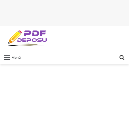
A
Menü
y
...