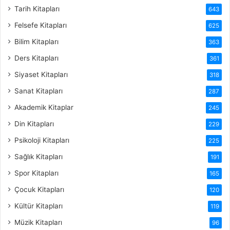
Tarih Kitapları
643
Felsefe Kitapları
625
Bilim Kitapları
363
Ders Kitapları
361
Siyaset Kitapları
318
Sanat Kitapları
287
Akademik Kitaplar
245
Din Kitapları
229
Psikoloji Kitapları
225
Sağlık Kitapları
191
Spor Kitapları
165
Çocuk Kitapları
120
Kültür Kitapları
119
Müzik Kitapları
96