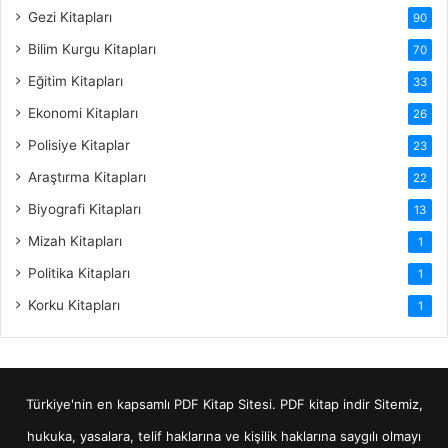
Gezi Kitapları
90
Bilim Kurgu Kitapları
70
Eğitim Kitapları
33
Ekonomi Kitapları
26
Polisiye Kitaplar
23
Araştırma Kitapları
22
Biyografi Kitapları
13
Mizah Kitapları
1
Politika Kitapları
1
Korku Kitapları
1
Türkiye'nin en kapsamlı PDF Kitap Sitesi.
PDF kitap indir
Sitemiz,
hukuka, yasalara, telif haklarına ve kişilik haklarına saygılı olmayı