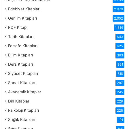
Edebiyat Kitapları
2.079
Gerilim Kitapları
2.052
PDF Kitap
1.514
Tarih Kitapları
643
Felsefe Kitapları
625
Bilim Kitapları
363
Ders Kitapları
361
Siyaset Kitapları
318
Sanat Kitapları
287
Akademik Kitaplar
245
Din Kitapları
229
Psikoloji Kitapları
225
Sağlık Kitapları
191
Spor Kitapları
165