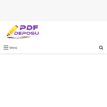
A
Menü
y
...