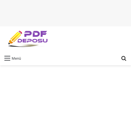
A
Menü
y
...