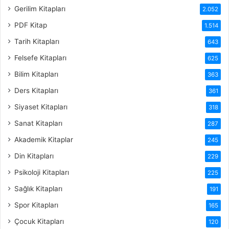
Gerilim Kitapları
2.052
PDF Kitap
1.514
Tarih Kitapları
643
Felsefe Kitapları
625
Bilim Kitapları
363
Ders Kitapları
361
Siyaset Kitapları
318
Sanat Kitapları
287
Akademik Kitaplar
245
Din Kitapları
229
Psikoloji Kitapları
225
Sağlık Kitapları
191
Spor Kitapları
165
Çocuk Kitapları
120